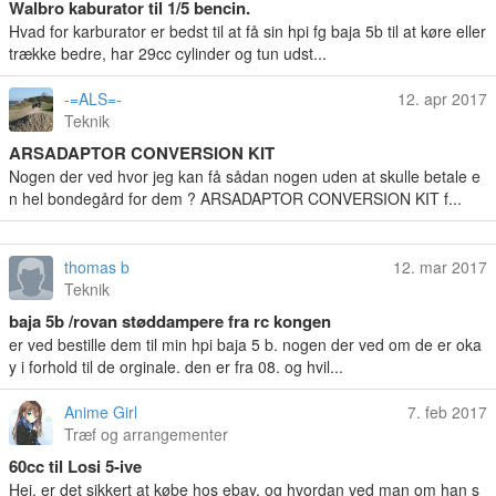
Walbro kaburator til 1/5 bencin.
Hvad for karburator er bedst til at få sin hpi fg baja 5b til at køre eller
trække bedre, har 29cc cylinder og tun udst...
-=ALS=-
12. apr 2017
Teknik
ARSADAPTOR CONVERSION KIT
Nogen der ved hvor jeg kan få sådan nogen uden at skulle betale e
n hel bondegård for dem ? ARSADAPTOR CONVERSION KIT f...
thomas b
12. mar 2017
Teknik
baja 5b /rovan støddampere fra rc kongen
er ved bestille dem til min hpi baja 5 b. nogen der ved om de er oka
y i forhold til de orginale. den er fra 08. og hvil...
Anime Girl
7. feb 2017
Træf og arrangementer
60cc til Losi 5-ive
Hej, er det sikkert at købe hos ebay, og hvordan ved man om han s