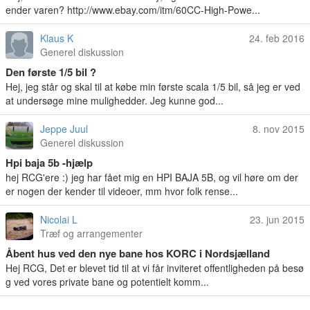
ender varen? http://www.ebay.com/itm/60CC-High-Powe...
Klaus K
24. feb 2016
Generel diskussion
Den første 1/5 bil ?
Hej, jeg står og skal til at købe min første scala 1/5 bil, så jeg er ved
at undersøge mine mulighedder. Jeg kunne god...
Jeppe Juul
8. nov 2015
Generel diskussion
Hpi baja 5b -hjælp
hej RCG'ere :) jeg har fået mig en HPI BAJA 5B, og vil høre om der
er nogen der kender til videoer, mm hvor folk rense...
Nicolai L
23. jun 2015
Træf og arrangementer
Åbent hus ved den nye bane hos KORC i Nordsjælland
Hej RCG, Det er blevet tid til at vi får inviteret offentligheden på besø
g ved vores private bane og potentielt komm...