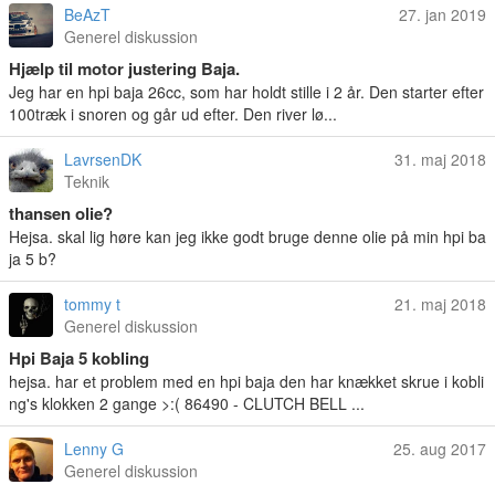
BeAzT
27. jan 2019
Generel diskussion
Hjælp til motor justering Baja.
Jeg har en hpi baja 26cc, som har holdt stille i 2 år. Den starter efter
100træk i snoren og går ud efter. Den river lø...
LavrsenDK
31. maj 2018
Teknik
thansen olie?
Hejsa. skal lig høre kan jeg ikke godt bruge denne olie på min hpi ba
ja 5 b?
tommy t
21. maj 2018
Generel diskussion
Hpi Baja 5 kobling
hejsa. har et problem med en hpi baja den har knækket skrue i kobli
ng's klokken 2 gange >:( 86490 - CLUTCH BELL ...
Lenny G
25. aug 2017
Generel diskussion