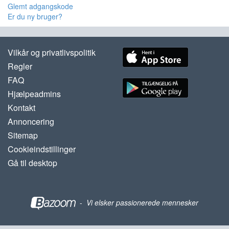
Glemt adgangskode
Er du ny bruger?
Vilkår og privatlivspolitik
Regler
FAQ
Hjælpeadmins
Kontakt
Annoncering
Sitemap
Cookieindstillinger
Gå til desktop
-
Vi elsker passionerede mennesker