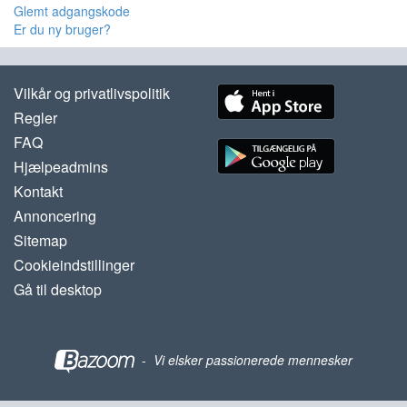
Glemt adgangskode
Er du ny bruger?
Vilkår og privatlivspolitik
Regler
FAQ
Hjælpeadmins
Kontakt
Annoncering
Sitemap
Cookieindstillinger
Gå til desktop
-
Vi elsker passionerede mennesker