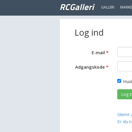
RCGalleri
GALLERI
MARKE
Log ind
E-mail
Adgangskode
Hus
Log i
Glemt 
Er du n