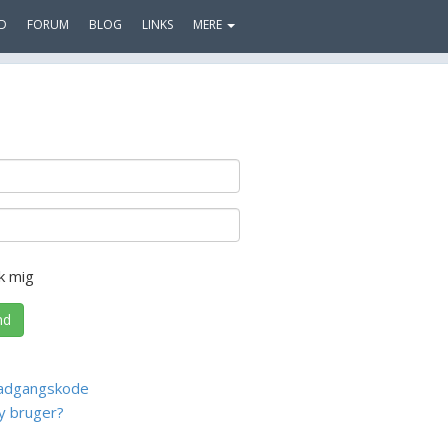
D
FORUM
BLOG
LINKS
MERE
k mig
nd
adgangskode
y bruger?