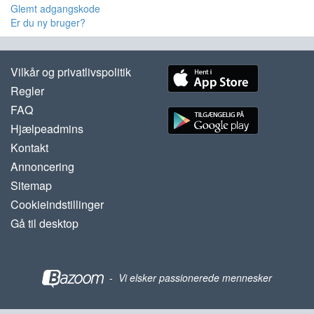
Glemt adgangskode
Er du ny bruger?
Vilkår og privatlivspolitik
Regler
FAQ
Hjælpeadmins
Kontakt
Annoncering
Sitemap
Cookieindstillinger
Gå til desktop
-
Vi elsker passionerede mennesker