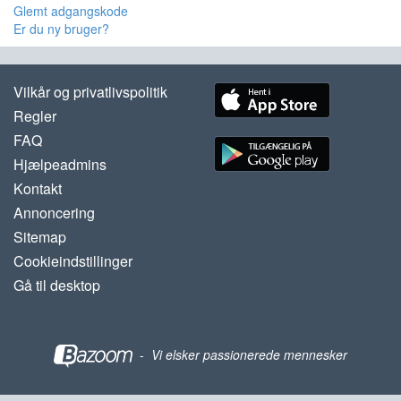
Glemt adgangskode
Er du ny bruger?
Vilkår og privatlivspolitik
Regler
FAQ
Hjælpeadmins
Kontakt
Annoncering
Sitemap
Cookieindstillinger
Gå til desktop
-
Vi elsker passionerede mennesker