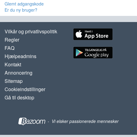
Glemt adgangskode
Er du ny bruger?
Vilkår og privatlivspolitik
Regler
FAQ
Hjælpeadmins
Kontakt
Annoncering
Sitemap
Cookieindstillinger
Gå til desktop
-
Vi elsker passionerede mennesker