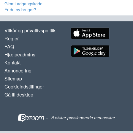
Glemt adgangskode
Er du ny bruger?
Vilkår og privatlivspolitik
Regler
FAQ
Hjælpeadmins
Kontakt
Annoncering
Sitemap
Cookieindstillinger
Gå til desktop
-
Vi elsker passionerede mennesker