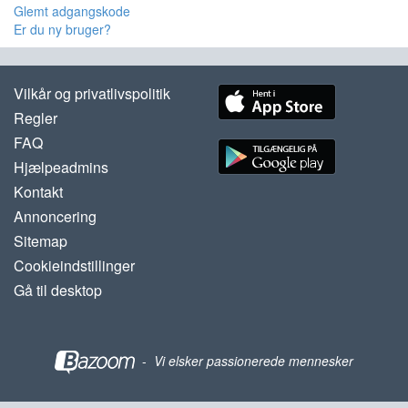
Glemt adgangskode
Er du ny bruger?
Vilkår og privatlivspolitik
Regler
FAQ
Hjælpeadmins
Kontakt
Annoncering
Sitemap
Cookieindstillinger
Gå til desktop
-
Vi elsker passionerede mennesker