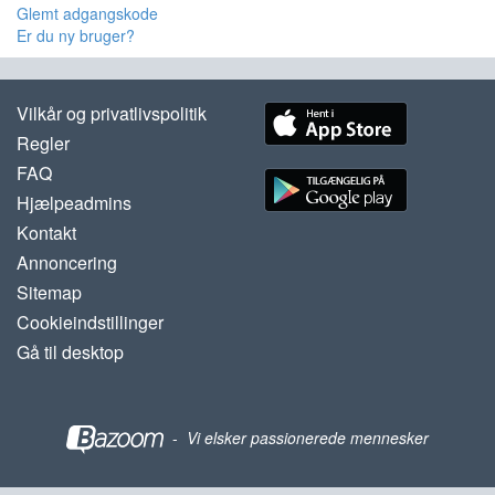
Glemt adgangskode
Er du ny bruger?
Vilkår og privatlivspolitik
Regler
FAQ
Hjælpeadmins
Kontakt
Annoncering
Sitemap
Cookieindstillinger
Gå til desktop
-
Vi elsker passionerede mennesker