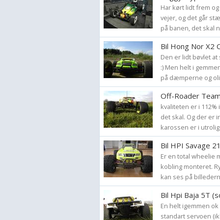
Har kørt lidt frem o
vejer, og det går st
på banen, det skal nu
Bil Hong Nor X2
Den er lidt bøvlet at
:) Men helt i gemmen e
på dæmperne og olie
Off-Roader Team
kvaliteten er i 112% 
det skal. Og der er 
karossen er i utrolig 
Bil HPI Savage 2
Er en total wheelie
kobling monteret. R
kan ses på billederne.
Bil Hpi Baja 5T (s
En helt igemmen ok b
standart servoen (ikk