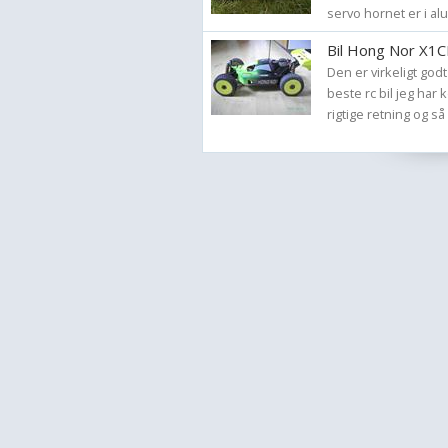
servo hornet er i alu.
Bil Hong Nor X1C
Den er virkeligt god
beste rc bil jeg har 
rigtige retning og så 