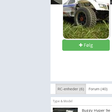
Følg
RC-enheder (6)
Forum (40)
Type & Model
Buggy Hyper 9e