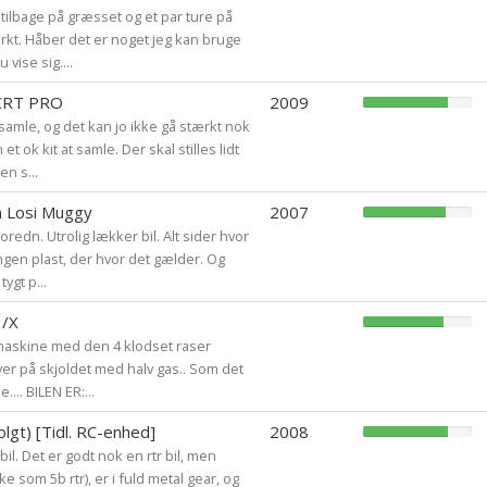
g tilbage på græsset og et par ture på
ærkt. Håber det er noget jeg kan bruge
 vise sig....
 CRT PRO
2009
 samle, og det kan jo ikke gå stærkt nok
t ok kit at samle. Der skal stilles lidt
n s...
 Losi Muggy
2007
ioredn. Utrolig lækker bil. Alt sider hvor
ingen plast, der hvor det gælder. Og
tygt p...
1/X
 maskine med den 4 klodset raser
yer på skjoldet med halv gas.. Som det
... BILEN ER:...
olgt) [Tidl. RC-enhed]
2008
il. Det er godt nok en rtr bil, men
e som 5b rtr), er i fuld metal gear, og