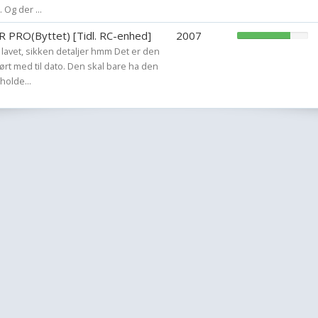
 Og der ...
R PRO(Byttet) [Tidl. RC-enhed]
2007
t lavet, sikken detaljer hmm Det er den
kørt med til dato. Den skal bare ha den
holde...