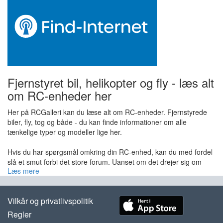
Fjernstyret bil, helikopter og fly - læs alt
om RC-enheder her
Her på RCGalleri kan du læse alt om RC-enheder. Fjernstyrede
biler, fly, tog og både - du kan finde informationer om alle
tænkelige typer og modeller lige her.
Hvis du har spørgsmål omkring din RC-enhed, kan du med fordel
slå et smut forbi det store forum. Uanset om det drejer sig om
Læs mere
teknik, styling, køb af model eller noget helt fjerde, så kan du finde
svar her. Forummet er fyldt med engagerede brugere, som med
glæde deler ud af deres omfattende viden omkring RC.
Vilkår og privatlivspolitik
Overvejer du at købe en RC-enhed? Måske en fjernstyret bil eller
Regler
en anden model? Så kan det anbefales at kigge forbi det store