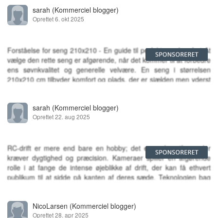
sarah
(Kommerciel blogger)
Oprettet 6. okt 2025
Forståelse for seng 210x210 - En guide til perfekt søvnkomfort At
vælge den rette seng er afgørende, når det kommer til at forbedre
ens søvnkvalitet og generelle velvære. En seng i størrelsen
210x210 cm tilbyder komfort og plads, der er sjælden men yderst
eftertragtet. Denne sengestørrelse, ofte ka...
sarah
(Kommerciel blogger)
Oprettet 22. aug 2025
RC-drift er mere end bare en hobby; det er en kunstform, der
kræver dygtighed og præcision. Kameraer spiller en afgørende
rolle i at fange de intense øjeblikke af drift, der kan få ethvert
publikum til at sidde på kanten af deres sæde. Teknologien bag
kameraerne muliggør optagelser fra vinkler, der...
NicoLarsen
(Kommerciel blogger)
Oprettet 28. apr 2025