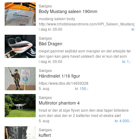
Sælges
Body Mustang saleen 190mm
mustang saleen body
http://www.rchobbiesandmore.com/HPI_Saleen_Mustang
details.aspx pris + porto
i dag kl. 05:00
kr. 2
Sælges
Båd Dragen
meget gammel sejlbåd som mangler en del arbejde før
den igen kan gøre havet usikkert. der er kun det som
der på billederne, men jeg kan muligvis fremskaffe de
i dag kl. 05:00
kr. 1,-
rigtige tegninger så man kan lave riggen orginal. dog
Sælges
har denne aldrig sejlet med rc, men det kan bygges i
Håndmalet 1/16 figur
med lidt fingre snilde. skroget er lavet i træ om det er
helt tæt ved jeg ikke, den mangler mast sejl og kølsvin
https://www.dba.dk/14659328
skal den sendes bliver det på købersregning
5. aug
kr. 150,-
Sælges
Multirotor phantom 4
hvad er der at sige flyver som den skal tager billedere
som den skal der er 2 batterier med et ekstra sæt
propeller med lader og selvfølge controller
5. aug
kr. 4.000,-
Sælges
kuffert