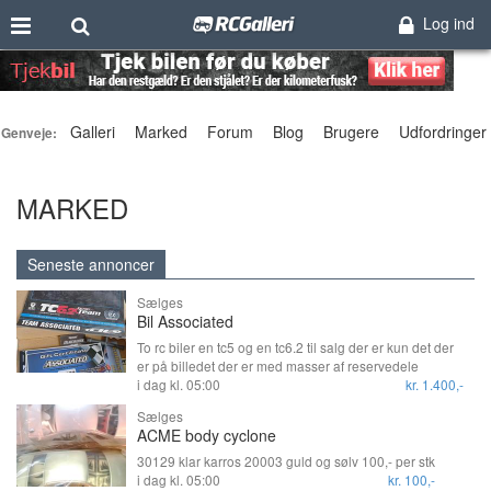
Log ind
Galleri
Marked
Forum
Blog
Brugere
Udfordringer
Genveje:
MARKED
Seneste annoncer
Sælges
Bil Associated
To rc biler en tc5 og en tc6.2 til salg der er kun det der
er på billedet der er med masser af reservedele
Associated
i dag kl. 05:00
kr. 1.400,-
Sælges
ACME body cyclone
30129 klar karros 20003 guld og sølv 100,- per stk
i dag kl. 05:00
kr. 100,-