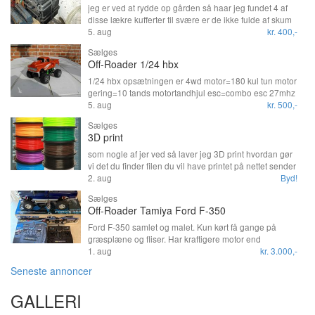
jeg er ved at rydde op gården så haar jeg fundet 4 af
disse lækre kufferter til svære er de ikke fulde af skum
men det kan man nok købe et sted det er modellen
5. aug
kr. 400,-
med 4 låse afhentning fortrækkes de befinder sig i
Sælges
6800 prisen er styk pris
Off-Roader 1/24 hbx
1/24 hbx opsætningen er 4wd motor=180 kul tun motor
gering=10 tands motortandhjul esc=combo esc 27mhz
modtager servo=micro servo Topfartmålt på rullefelt
5. aug
kr. 500,-
21kmt med genopladelige AA batterier ret frisk bil i
Sælges
forhold til alle de andre 1/24 biler der er bilen sælges
3D print
uden sender og uden batterier (jeg anbefaler man
bruger genopladelige AA batterier for og få ordenlig
som nogle af jer ved så laver jeg 3D print hvordan gør
glæde af bilen) der er brugt en del penge
vi det du finder filen du vil have printet på nettet sender
opgraderinger, der er size 180 tun motor, kuglelejer,
et link til mig jeg køre det igennem mit program det er
2. aug
Byd!
opgraderet diff, alu støddæmper tårn for, alu
bare cura så siger den hvor langtid og hvor meget
Sælges
støddæmper tårn bag, justerbar alu støddæmper, bilen
plastik det tager så siger jeg 2 kr grammet af hvad den
Off-Roader Tamiya Ford F-350
står mig i lidt over 850kr så prisen er 100% fast og plus
bruger af plastik så har vi de syge el priser vi har en
eventuelt porto
gang i mellem der køre jeg så ikke
Ford F-350 samlet og malet. Kun kørt få gange på
græsplæne og fliser. Har kraftigere motor end
standard, kraftigere servo til styretøj, ekstra vægt i
1. aug
kr. 3.000,-
hjulene. Kugleleje. Original æske haves, tilbehør som
Seneste annoncer
lys medfølger, ikke monteret, 6 kanal fjernbetjening,
oplader til bilbatteri, originale spray. Div æsker og dele
GALLERI
følger med. 2 batterier medfølger. Spørg endelig for
yderligere spørgsmål.