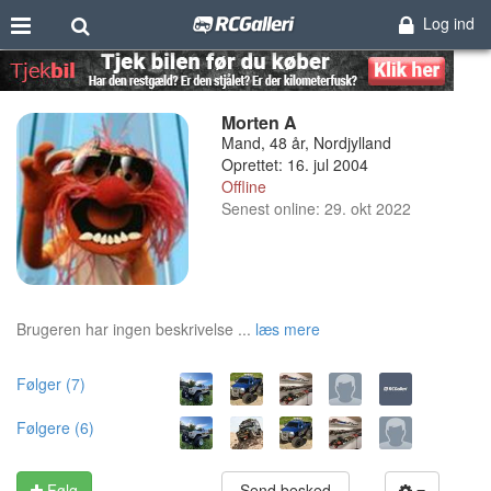
Log ind
Morten A
Mand, 48 år, Nordjylland
Oprettet: 16. jul 2004
Offline
Senest online: 29. okt 2022
Brugeren har ingen beskrivelse ...
læs mere
Følger (7)
Følgere (6)
Følg
Send besked