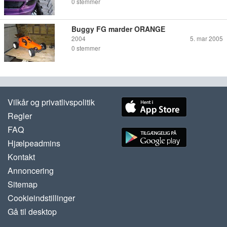
0
stemmer
Buggy FG marder ORANGE
2004
5. mar 2005
0
stemmer
Vilkår og privatlivspolitik
Regler
FAQ
Hjælpeadmins
Kontakt
Annoncering
Sitemap
Cookieindstillinger
Gå til desktop