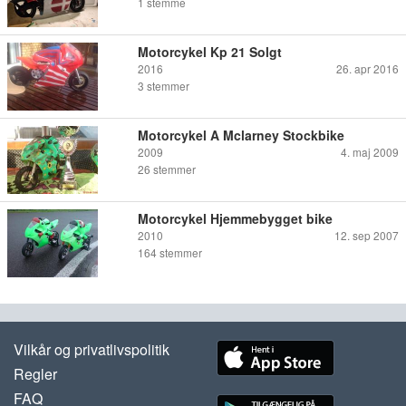
1
stemme
Motorcykel Kp 21 Solgt
2016
26. apr 2016
3
stemmer
Motorcykel A Mclarney Stockbike
2009
4. maj 2009
26
stemmer
Motorcykel Hjemmebygget bike
2010
12. sep 2007
164
stemmer
Vilkår og privatlivspolitik
Regler
FAQ