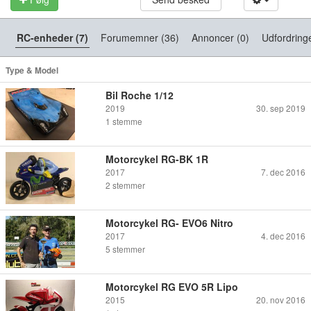
RC-enheder (7)
Forumemner (36)
Annoncer (0)
Udfordring
Type & Model
Bil Roche 1/12
2019
30. sep 2019
1
stemme
Motorcykel RG-BK 1R
2017
7. dec 2016
2
stemmer
Motorcykel RG- EVO6 Nitro
2017
4. dec 2016
5
stemmer
Motorcykel RG EVO 5R Lipo
2015
20. nov 2016