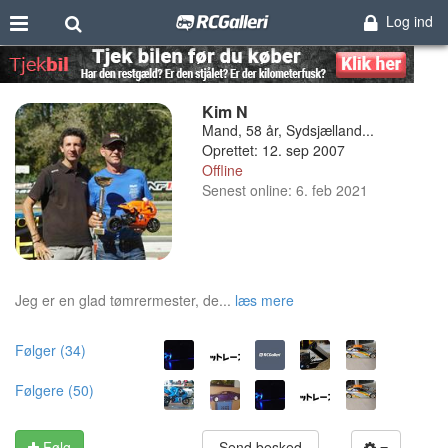
Log ind
Kim N
Mand, 58 år, Sydsjælland...
Oprettet: 12. sep 2007
Offline
Senest online: 6. feb 2021
Jeg er en glad tømrermester, de...
læs mere
Følger (34)
Følgere (50)
Følg
Send besked