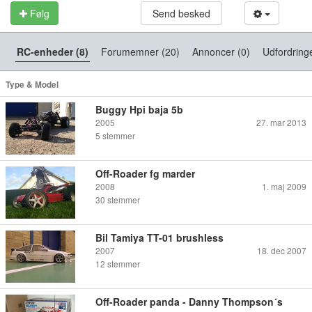
Følg
Send besked
RC-enheder (8)
Forumemner (20)
Annoncer (0)
Udfordring
Type & Model
Buggy Hpi baja 5b
2005
27. mar 2013
5
stemmer
Off-Roader fg marder
2008
1. maj 2009
30
stemmer
Bil Tamiya TT-01 brushless
2007
18. dec 2007
12
stemmer
Off-Roader panda - Danny Thompson´s