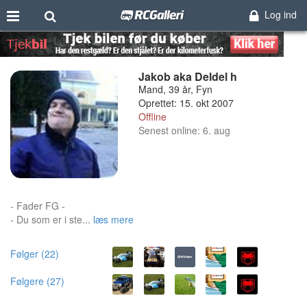
Log ind
Jakob aka Deldel h
Mand, 39 år, Fyn
Oprettet: 15. okt 2007
Offline
Senest online: 6. aug
- Fader FG -
- Du som er i ste...
læs mere
Følger (22)
Følgere (27)