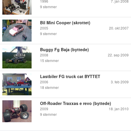
1996
7. jan 2008
9
stemmer
Bil Mini Cooper (skrottet)
2005
20. okt 2007
9
stemmer
Buggy Fg Baja (byttede)
2008
22. sep 2009
15
stemmer
Lastbiler FG truck cat BYTTET
2006
3. feb 2009
18
stemmer
Off-Roader Traxxas e revo (byttede)
2009
18. jan 2010
9
stemmer