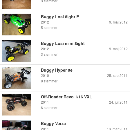
3
stemmer
Buggy Losi 8ight E
2012
9. maj 2012
5
stemmer
Buggy Losi mini 8ight
2012
9. maj 2012
3
stemmer
Buggy Hyper 9e
2010
25. sep 2011
8
stemmer
Off-Roader Revo 1/16 VXL
2011
24. jul 2011
6
stemmer
Buggy Vorza
2011
18. mar 2011