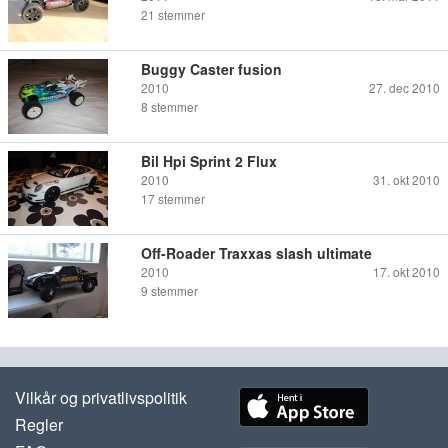
21
stemmer
Buggy Caster fusion
2010
27. dec 2010
8
stemmer
Bil Hpi Sprint 2 Flux
2010
31. okt 2010
17
stemmer
Off-Roader Traxxas slash ultimate
2010
17. okt 2010
9
stemmer
Vilkår og privatlivspolitik
Regler