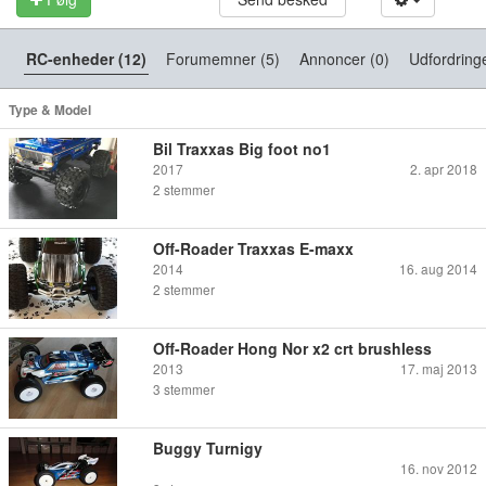
RC-enheder (12)
Forumemner (5)
Annoncer (0)
Udfordringe
Type & Model
Bil Traxxas Big foot no1
2017
2. apr 2018
2
stemmer
Off-Roader Traxxas E-maxx
2014
16. aug 2014
2
stemmer
Off-Roader Hong Nor x2 crt brushless
2013
17. maj 2013
3
stemmer
Buggy Turnigy
16. nov 2012