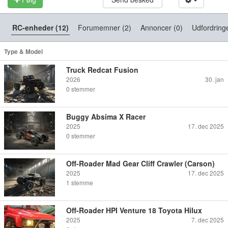
RC-enheder (12)
Forumemner (2)
Annoncer (0)
Udfordringe
Type & Model
Truck Redcat Fusion
2026
30. jan
0
stemmer
Buggy Absima X Racer
2025
17. dec 2025
0
stemmer
Off-Roader Mad Gear Cliff Crawler (Carson)
2025
17. dec 2025
1
stemme
Off-Roader HPI Venture 18 Toyota Hilux
2025
7. dec 2025