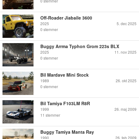
0
stemmer
Off-Roader Jiabaile 3600
2025
5. dec 2025
0
stemmer
Buggy Arrma Typhon Grom 223s BLX
2025
11. nov 2025
0
stemmer
Bil Mardave Mini Stock
1989
26. okt 2025
0
stemmer
Bil Tamiya F103LM R8R
1999
26. maj 2009
11
stemmer
Buggy Tamiya Manta Ray
1990
26. feb 2009