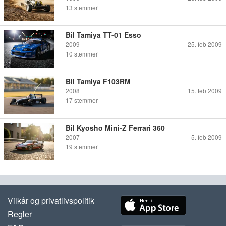
13
stemmer
Bil Tamiya TT-01 Esso
2009
25. feb 2009
10
stemmer
Bil Tamiya F103RM
2008
15. feb 2009
17
stemmer
Bil Kyosho Mini-Z Ferrari 360
2007
5. feb 2009
19
stemmer
Vilkår og privatlivspolitik
Regler