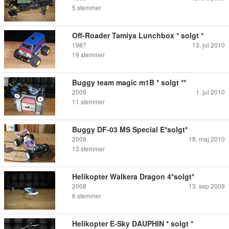
5
stemmer
Off-Roader Tamiya Lunchbox * solgt *
1987
13. jul 2010
19
stemmer
Buggy team magic m1B * solgt **
2009
1. jul 2010
11
stemmer
Buggy DF-03 MS Special E*solgt*
2009
18. maj 2010
13
stemmer
Helikopter Walkera Dragon 4*solgt*
2008
13. sep 2009
6
stemmer
Helikopter E-Sky DAUPHIN * solgt *