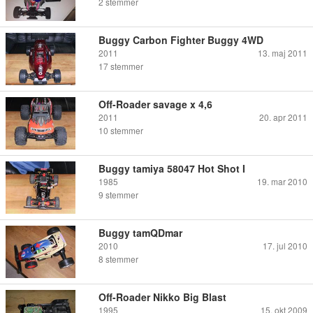
2
stemmer
Buggy Carbon Fighter Buggy 4WD
2011
13. maj 2011
17
stemmer
Off-Roader savage x 4,6
2011
20. apr 2011
10
stemmer
Buggy tamiya 58047 Hot Shot I
1985
19. mar 2010
9
stemmer
Buggy tamQDmar
2010
17. jul 2010
8
stemmer
Off-Roader Nikko Big Blast
1995
15. okt 2009