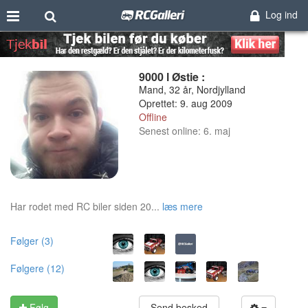
Log ind
9000 l Østie :
Mand, 32 år, Nordjylland
Oprettet: 9. aug 2009
Offline
Senest online: 6. maj
Har rodet med RC biler siden 20...
læs mere
Følger (3)
Følgere (12)
Følg
Send besked