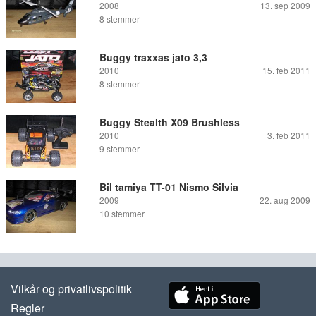
2008
13. sep 2009
8
stemmer
Buggy traxxas jato 3,3
2010
15. feb 2011
8
stemmer
Buggy Stealth X09 Brushless
2010
3. feb 2011
9
stemmer
Bil tamiya TT-01 Nismo Silvia
2009
22. aug 2009
10
stemmer
Vilkår og privatlivspolitik
Regler