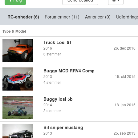
RC-enheder (6)
Forumemner (11)
Annoncer (0)
Udfordringe
Type & Model
Truck Losi 5T
2016
26. dec 2016
6
stemmer
Buggy MCD RRV4 Comp
2013
15. okt 2015
4
stemmer
Buggy losi 5b
2014
18. jan 2015
3
stemmer
Bil sniper mustang
2013
25. sep 2013