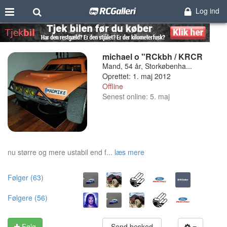
Log ind
michael o "RCkbh / KRCR
Mand, 54 år, Storkøbenha...
Oprettet: 1. maj 2012
Offline
Senest online: 5. maj
nu større og mere ustabil end f...
læs mere
Følger (63)
Følgere (56)
Følg
Send besked