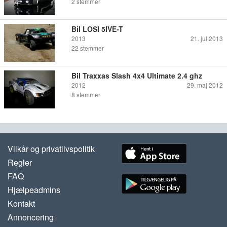
2
stemmer
Bil LOSI 5IVE-T
2013
21. jul 2013
22
stemmer
Bil Traxxas Slash 4x4 Ultimate 2.4 ghz
2012
29. maj 2012
8
stemmer
Vilkår og privatlivspolitik
Regler
FAQ
Hjælpeadmins
Kontakt
Annoncering