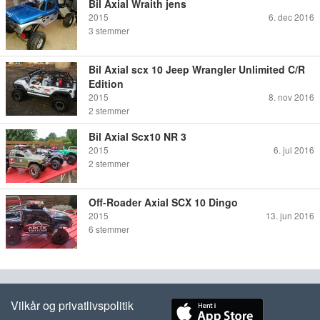
Bil Axial Wraith jens
2015
6. dec 2016
3
stemmer
Bil Axial scx 10 Jeep Wrangler Unlimited C/R
Edition
2015
8. nov 2016
2
stemmer
Bil Axial Scx10 NR 3
2015
6. jul 2016
2
stemmer
Off-Roader Axial SCX 10 Dingo
2015
13. jun 2016
6
stemmer
Vilkår og privatlivspolitik