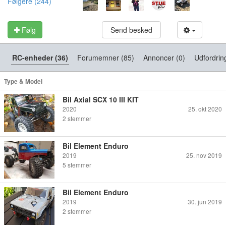
Følgere (244)
Følg
Send besked
RC-enheder (36)
Forumemner (85)
Annoncer (0)
Udfordrin
Type & Model
Bil Axial SCX 10 III KIT
2020
25. okt 2020
2
stemmer
Bil Element Enduro
2019
25. nov 2019
5
stemmer
Bil Element Enduro
2019
30. jun 2019
2
stemmer