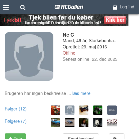
Log ind
Nc C
Mand, 49 år, Storkøbenha...
Oprettet: 29. maj 2016
Offline
Senest online: 22. dec 2023
Brugeren har ingen beskrivelse ...
læs mere
Følger (12)
Følgere (7)
Følg
Send besked