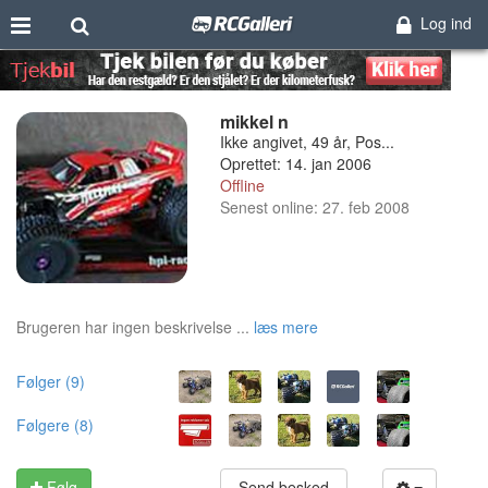
Log ind
mikkel n
Ikke angivet, 49 år, Pos...
Oprettet: 14. jan 2006
Offline
Senest online: 27. feb 2008
Brugeren har ingen beskrivelse ...
læs mere
Følger (9)
Følgere (8)
Følg
Send besked