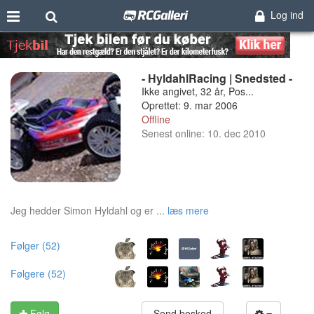
Log ind
- HyldahlRacing | Snedsted -
Ikke angivet, 32 år, Pos...
Oprettet: 9. mar 2006
Offline
Senest online: 10. dec 2010
Jeg hedder Simon Hyldahl og er ...
læs mere
Følger (52)
Følgere (52)
Følg
Send besked