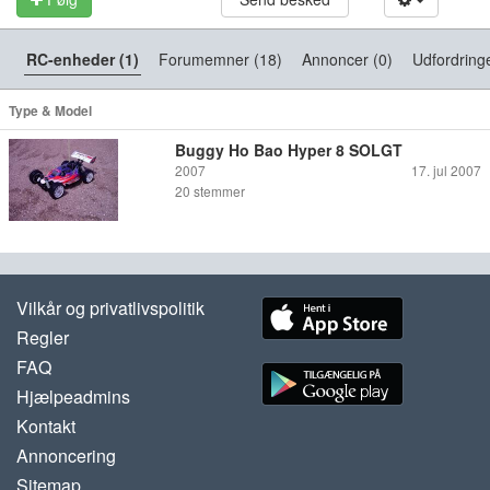
RC-enheder (1)
Forumemner (18)
Annoncer (0)
Udfordringe
Type & Model
Buggy Ho Bao Hyper 8 SOLGT
2007
17. jul 2007
20
stemmer
Vilkår og privatlivspolitik
Regler
FAQ
Hjælpeadmins
Kontakt
Annoncering
Sitemap