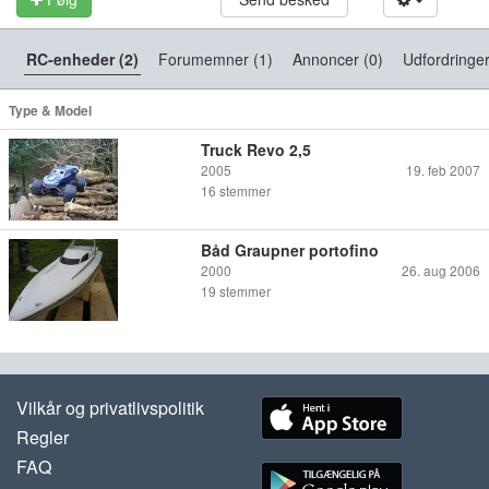
RC-enheder (2)
Forumemner (1)
Annoncer (0)
Udfordringer
Type & Model
Truck Revo 2,5
2005
19. feb 2007
16
stemmer
Båd Graupner portofino
2000
26. aug 2006
19
stemmer
Vilkår og privatlivspolitik
Regler
FAQ