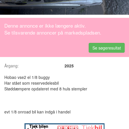
Denne annonce er ikke længere aktiv.
Se tilsvarende annoncer på markedspladsen.
Se søgeresultat
Årgang:
2025
Hobao vse2 el 1/8 buggy
Har stået som reservedelesbil
Støddæmpere opdateret med 8 huls stempler
evt 1/8 onroad bil kan indgå i handel