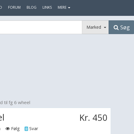
D
FORUM
BLOG
LINKS
MERE
Søg
Marked
d til fg 6 wheel
el
Kr. 450
n
Følg
Svar
0