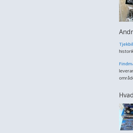
Andr
Tjekbi
histor
Findm
leveran
områd
Hvad