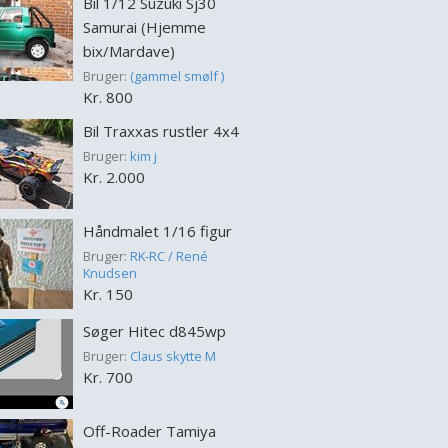
Bil 1/12 Suzuki Sj30
Samurai (Hjemme
bix/Mardave)
Bruger:
(gammel smølf )
Kr. 800
Bil Traxxas rustler 4x4
Bruger:
kim j
Kr. 2.000
Håndmalet 1/16 figur
Bruger:
RK-RC / René
Knudsen
Kr. 150
Søger Hitec d845wp
Bruger:
Claus skytte M
Kr. 700
Off-Roader Tamiya