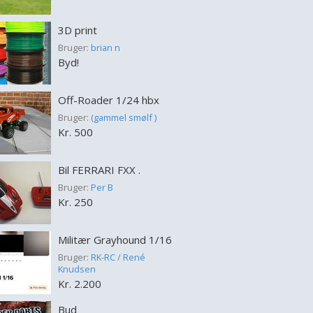
3D print
Bruger:
brian n
Byd!
Off-Roader 1/24 hbx
Bruger:
(gammel smølf )
Kr. 500
Bil FERRARI FXX .
Bruger:
Per B
Kr. 250
Militær Grayhound 1/16
Bruger:
RK-RC / René
Knudsen
Kr. 2.200
Bud