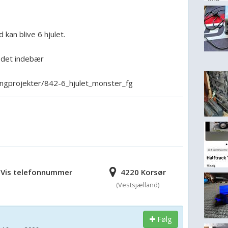
kan blive 6 hjulet.
d det indebær
lingprojekter/842-6_hjulet_monster_fg
Vis telefonnummer
4220 Korsør
(Vestsjælland)
Følg