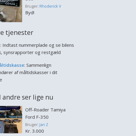
Bruger:
Rhoderick V
Byd!
e tjenester
l
: Indtast nummerplade og se bilens
ik, synsrapporter og restgæld
åltidskasse
: Sammenlign
dører af måltidskasser i dit
e
 andre ser lige nu
Off-Roader Tamiya
Ford F-350
Bruger:
Jan Z
Kr. 3.000