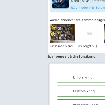
Mand
|
51 år
|
Oprettet:
RC-enheder (46)
Forum
Andre annoncer fra samme bruge
kasse med bland...
Losi 8eight bug...
Spar penge på din forsikring