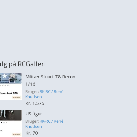
alg på RCGalleri
Militær Stuart T8 Recon
1/16
Bruger:
RK-RC / René
Knudsen
Kr. 1.575
US figur
Bruger:
RK-RC / René
Knudsen
Kr. 70