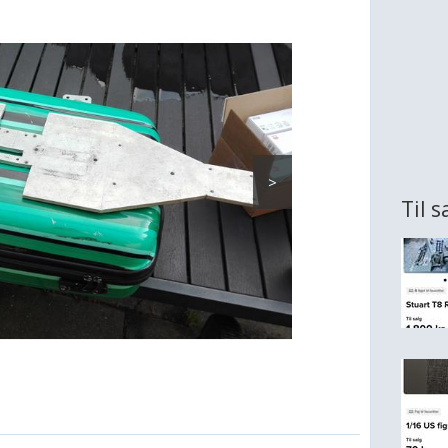
>
Til s