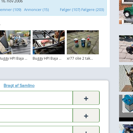
 16. nov 2006
emner (109)
Annoncer (15)
Følger (107)
Følgere (203)
r
Buggy HPI Baja ...
Buggy HPI Baja ...
xr77 olie 2 tak...