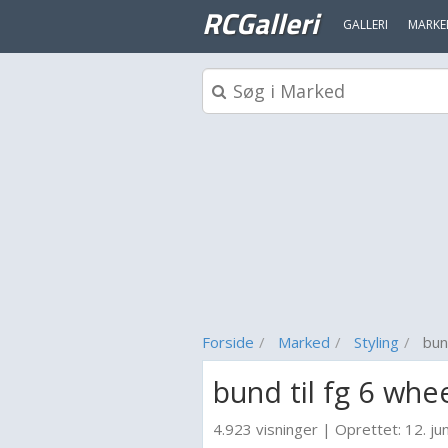
RCGalleri
GALLERI
MARKE
Forside
Marked
Styling
bun
bund til fg 6 whe
4.923 visninger
|
Oprettet:
12. ju