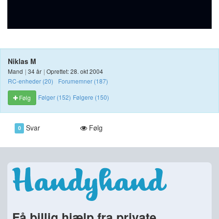
Niklas M
Mand
|
34 år
|
Oprettet: 28. okt 2004
RC-enheder (20)
Forumemner (187)
Følger (152)
Følgere (150)
Følg
Svar
Følg
0
Få billig hjælp fra private