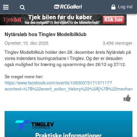
Log ind
Nytårsløb hos Tinglev Modelbilklub
Oprettet:
15. dec 2025
3.456 visninger
Tinglev Modelbilklub holder den 28. december årets Nytårsløb på
vores indendørs touringcarbane i Tinglev. Og der er desuden
også mulighed for træning og opvarmning den 26/12 og 27/12.
Se meget mere her:
https://www.facebook.com/events/1083007517137117?
acontext=%7B%22event_action_history%22%3A[%7B%22mechan