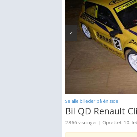
<
Se alle billeder på én side
Bil QD Renault C
2.366 visninger
|
Oprettet:
10. f