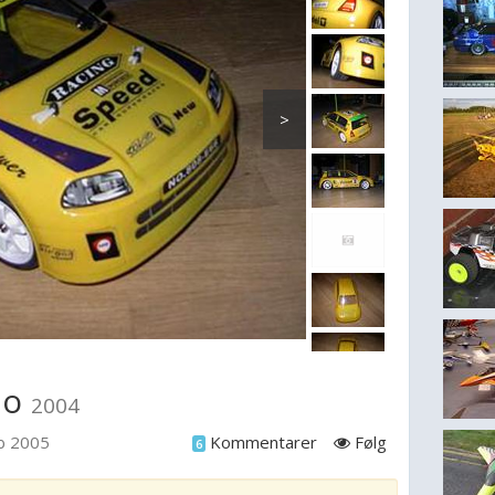
>
lio
2004
eb 2005
Kommentarer
Følg
6