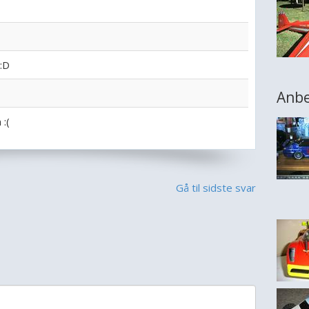
:D
Anbe
 :(
Gå til sidste svar