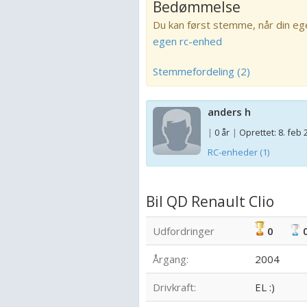
Bedømmelse
Du kan først stemme, når din eg
egen rc-enhed
Stemmefordeling (2)
anders h
|
0 år
|
Oprettet: 8. feb 
RC-enheder (1)
Bil QD Renault Clio
Udfordringer
0
Årgang:
2004
Drivkraft:
EL :)