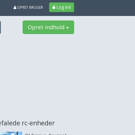
Log ind
OPRET BRUGER
Opret indhold
falede rc-enheder