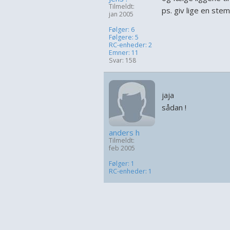
Tilmeldt:
ps. giv lige en ste
jan 2005
Følger: 6
Følgere: 5
RC-enheder: 2
Emner: 11
Svar: 158
jaja
sådan !
anders h
Tilmeldt:
feb 2005
Følger: 1
RC-enheder: 1