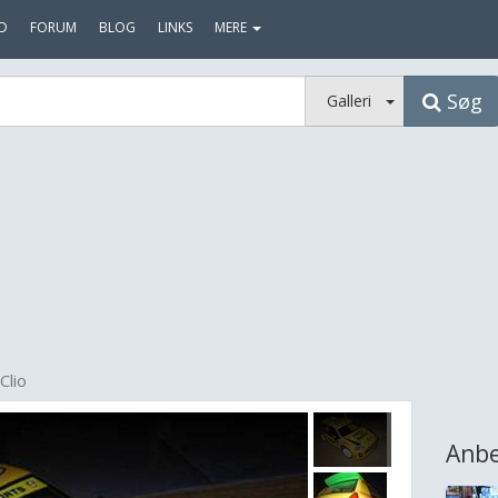
D
FORUM
BLOG
LINKS
MERE
Søg
Galleri
Clio
Anbe