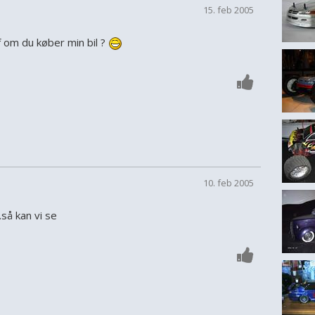
15. feb 2005
 om du køber min bil ?
10. feb 2005
.så kan vi se