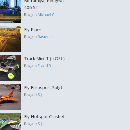
Bil Tamiya, Peugeot
406 ST
Bruger:
Michael C
Fly Piper
Bruger:
Rasmus I
Truck Mini-T ( LOSI )
Bruger:
Ejvind B
Fly Eurosport Solgt
Bruger:
S J
Fly Hotspot Crashet
Bruger:
S J