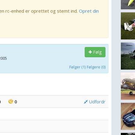
en rc-enhed er oprettet og stemt ind.
Opret din
Følg
2005
Følger (1)
Følgere (0)
0
0
Udfordr