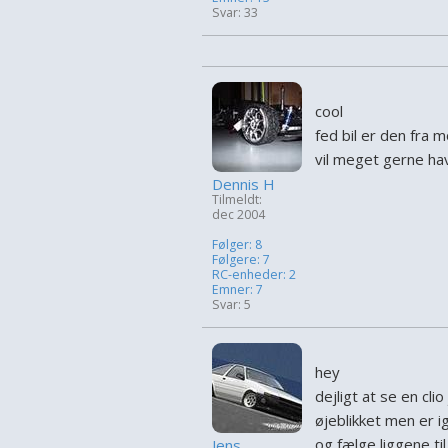
Svar: 33
cool
fed bil er den fra m
vil meget gerne h
Dennis H
Tilmeldt:
dec 2004
Følger: 8
Følgere: 7
RC-enheder: 2
Emner: 7
Svar: 5
hey
dejligt at se en clio
øjeblikket men er 
og fælge liggene ti
Jens .