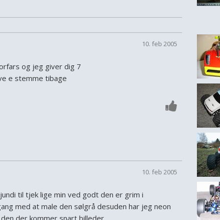
10. feb 2005
orfars og jeg giver dig 7
ave e stemme tibage
10. feb 2005
 jundi til tjek lige min ved godt den er grim i
igang med at male den sølgrå desuden har jeg neon
l den der kommer snart billeder.