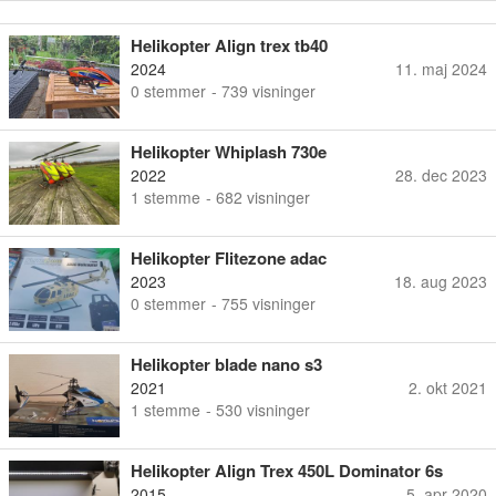
Helikopter Align trex tb40
2024
11. maj 2024
0
stemmer
- 739 visninger
Helikopter Whiplash 730e
2022
28. dec 2023
1
stemme
- 682 visninger
Helikopter Flitezone adac
2023
18. aug 2023
0
stemmer
- 755 visninger
Helikopter blade nano s3
2021
2. okt 2021
1
stemme
- 530 visninger
Helikopter Align Trex 450L Dominator 6s
2015
5. apr 2020