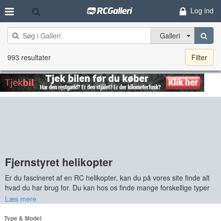
Log ind
Galleri
993 resultater
Filter
Fjernstyret helikopter
Er du fascineret af en RC helikopter, kan du på vores site finde alt
hvad du har brug for. Du kan hos os finde mange forskellige typer
og modeller. De modeller man kan finde er eksempelvis Thunder,
Læs mere
T-rex
, Raptor,
Shark
og Hubsan. Der findes dog mange andre typer
og modeller, som alle er velkomne på vores site.
Type & Model