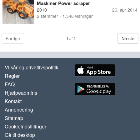
Maskiner Power scraper
2010
26. apr 2014
2
stemmer
- 1.546 visninger
Forrige
Næste
1 af 4
Vilkår og privatlivspolitik
Regler
FAQ
Hjælpeadmins
Kontakt
Annoncering
Sitemap
Cookieindstillinger
Gå til desktop