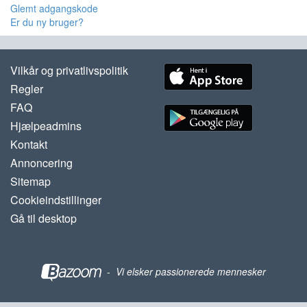
Glemt adgangskode
Er du ny bruger?
Vilkår og privatlivspolitik
Regler
FAQ
Hjælpeadmins
Kontakt
Annoncering
Sitemap
Cookieindstillinger
Gå til desktop
-
Vi elsker passionerede mennesker