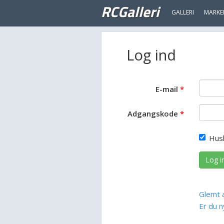
RCGalleri
GALLERI
MARKE
Log ind
E-mail
Adgangskode
Hus
Log i
Glemt 
Er du n