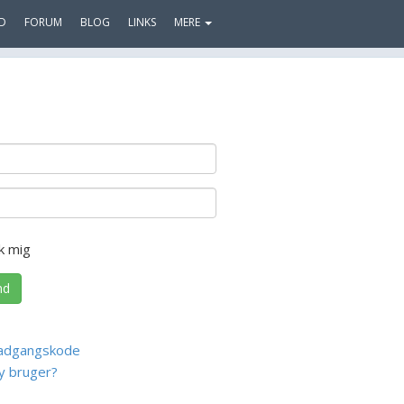
D
FORUM
BLOG
LINKS
MERE
k mig
nd
adgangskode
y bruger?