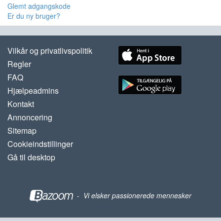
Glemt adgangskode
Er du ny bruger?
Vilkår og privatlivspolitik
Regler
FAQ
Hjælpeadmins
Kontakt
Annoncering
Sitemap
Cookieindstillinger
Gå til desktop
-
Vi elsker passionerede mennesker