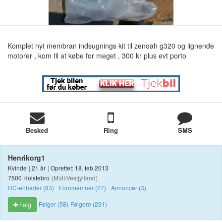
Komplet nyt membran indsugnings kit til zenoah g320 og lignende
motorer , kom til at købe for meget , 300 kr plus evt porto
Besked
Ring
SMS
Henrikorg1
Kvinde
|
21 år
|
Oprettet: 18. feb 2013
7500 Holstebro
(Midt/Vestjylland)
RC-enheder (83)
Forumemner (27)
Annoncer (3)
Følger (58)
Følgere (231)
Følg