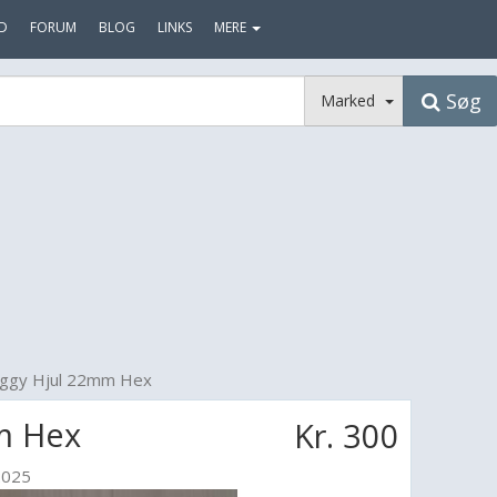
D
FORUM
BLOG
LINKS
MERE
Søg
Marked
ggy Hjul 22mm Hex
m Hex
Kr. 300
2025