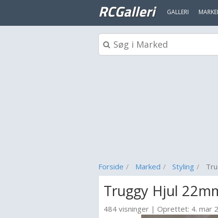
RCGalleri
GALLERI
MARKE
Forside
Marked
Styling
Tru
Truggy Hjul 22m
484 visninger
|
Oprettet:
4. mar 