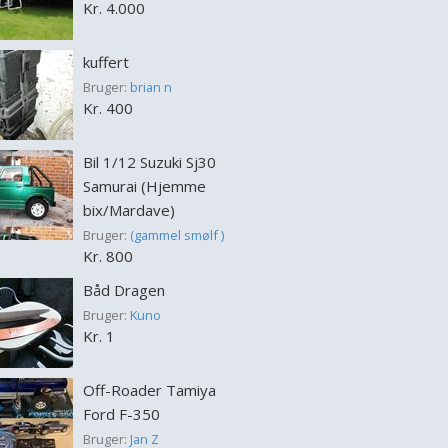
Kr. 4.000
kuffert
Bruger:
brian n
Kr. 400
Bil 1/12 Suzuki Sj30
Samurai (Hjemme
bix/Mardave)
Bruger:
(gammel smølf )
Kr. 800
Båd Dragen
Bruger:
Kuno
Kr. 1
Off-Roader Tamiya
Ford F-350
Bruger:
Jan Z