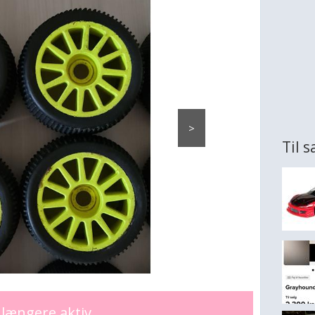
>
Til s
længere aktiv.