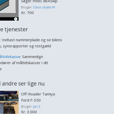
Søger Hitec d845wp
Bruger:
Claus skytte M
Kr. 700
e tjenester
l
: Indtast nummerplade og se bilens
ik, synsrapporter og restgæld
åltidskasse
: Sammenlign
dører af måltidskasser i dit
e
 andre ser lige nu
Off-Roader Tamiya
Ford F-350
Bruger:
Jan Z
Kr. 3.000