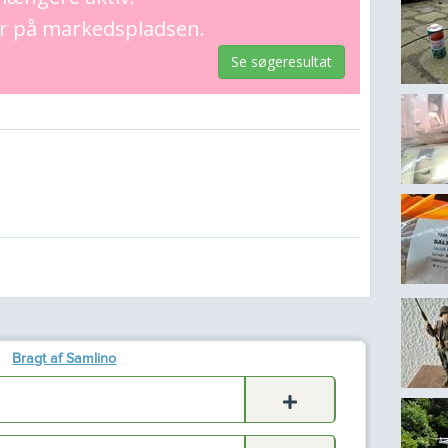
er på markedspladsen.
Se søgeresultat