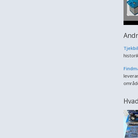
Andr
Tjekbi
histor
Findm
leveran
områd
Hvad