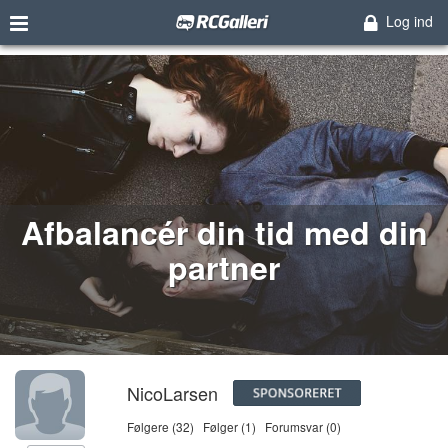
Log ind
Afbalancér din tid med din
partner
NicoLarsen
Følgere (32)
Følger (1)
Forumsvar (0)