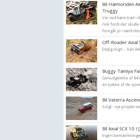
Bil Hæmoriden A
Truggy
Var ved køre træt i d
nok fordi der skulle
foregår jo i værksted
Off-Roader Axial 
Dejlig vogn ... kan 
Buggy Tamiya Fas
Genudgivelse af 84'
en pakke af de sjov
Bil Vaterra Ascen
Solgt - nyt projekt 
Bil Axial SCX 10 I
Ingen bemærkninge