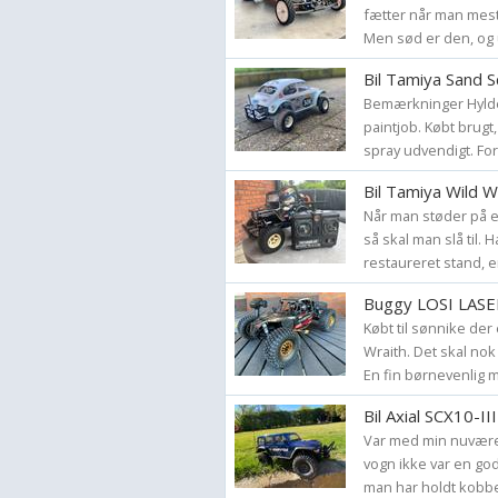
fætter når man mest e
Men sød er den, og ut
Bil Tamiya Sand 
Bemærkninger Hylde 
paintjob. Købt brug
spray udvendigt. Fors
Bil Tamiya Wild W
Når man støder på e
så skal man slå til. H
restaureret stand, e
Buggy LOSI LAS
Købt til sønnike der
Wraith. Det skal nok
En fin børnevenlig m
Bil Axial SCX10-II
Var med min nuvære
vogn ikke var en god 
man har holdt kobber