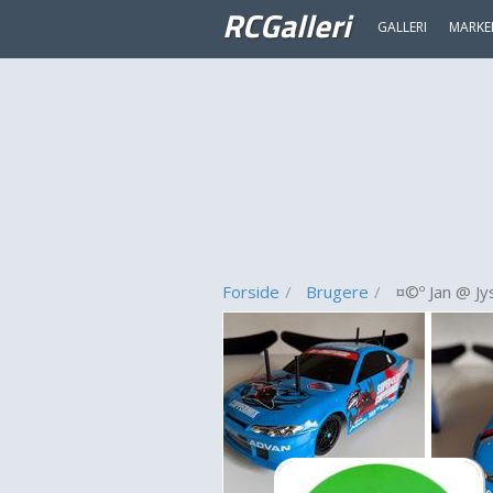
RCGalleri
GALLERI
MARKE
Forside
Brugere
¤©º Jan @ Jy