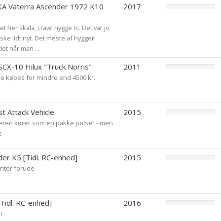
KA Vaterra Ascender 1972 K10
2017
et her skala, crawl hygge rc. Det var jo
 ske lidt nyt. Det meste af hyggen
et når man ...
SCX-10 Hilux "Truck Norris"
2011
ikke købes for mindre end 4500 kr.
t Attack Vehicle
2015
eren kører som en pakke pølser - men
e
der K5 [Tidl. RC-enhed]
2015
venter forude
 [Tidl. RC-enhed]
2016
r