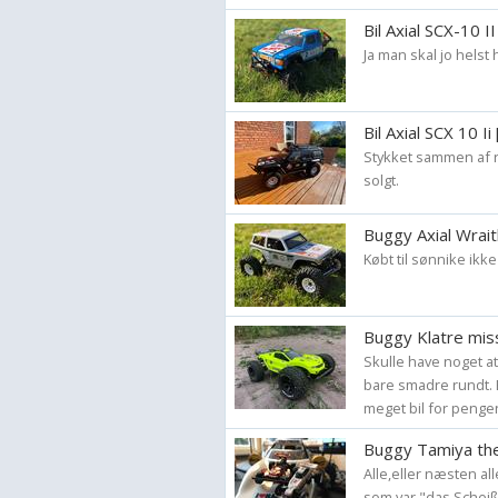
Bil Axial SCX-10 II
Ja man skal jo helst 
Bil Axial SCX 10 Ii
Stykket sammen af r
solgt.
Buggy Axial Wrai
Købt til sønnike ik
Buggy Klatre mis
Skulle have noget a
bare smadre rundt. 
meget bil for pengene
Buggy Tamiya th
Alle,eller næsten al
som var "das Scheiß