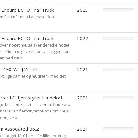
 Enduro ECTO Trail Truck
2023
n Ecto når man kan have flere.
 Enduro ECTO Trail Truck
2022
røver noget nyt, så sker der ikke noget
en sådan og lave en belly dragger, som
er med sæn...
- CFX-W - J45 - KIT
2021
kt, lige samlet og mudret til med det
lse 1/1 fjernstyret hundelort
2021
ode billeder, det er svært at finde ord
ancerer en fjernstyret hundelort. Men
den, se de...
m Associated B6.2
2021
es noget 1/10 bane. En lille underlig