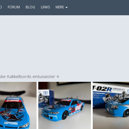
D
FORUM
BLOG
LINKS
MERE
ske Kakkelbords entusiaster ¤