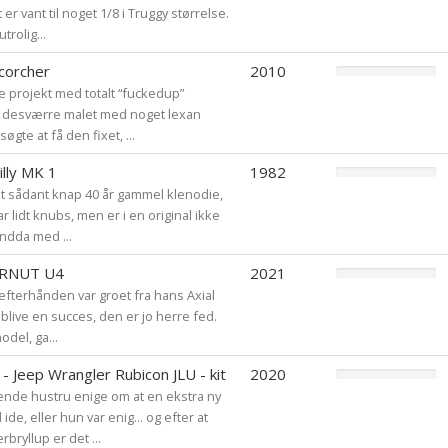
r vant til noget 1/8 i Truggy størrelse.
rolig...
Scorcher
2010
projekt med totalt “fuckedup”
t, desværre malet med noget lexan
øgte at få den fixet, ...
illy MK 1
1982
t sådant knap 40 år gammel klenodie,
ar lidt knubs, men er i en original ikke
ndda med ...
ERNUT U4
2021
 efterhånden var groet fra hans Axial
 blive en succes, den er jo herre fed.
odel, ga...
I - Jeep Wrangler Rubicon JLU - kit
2020
nde hustru enige om at en ekstra ny
ide, eller hun var enig... og efter at
bryllup er det ...