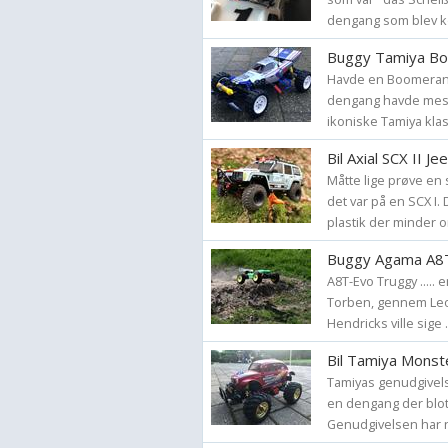
dengang som blev kø
Buggy Tamiya B
Havde en Boomerang 
dengang havde mest 
ikoniske Tamiya klas
Bil Axial SCX II 
Måtte lige prøve en s
det var på en SCX I. 
plastik der minder o
Buggy Agama A8T
A8T-Evo Truggy .....
Torben, gennem Leo 
Hendricks ville sige ...
Bil Tamiya Monst
Tamiyas genudgivels
en dengang der blot
Genudgivelsen har n