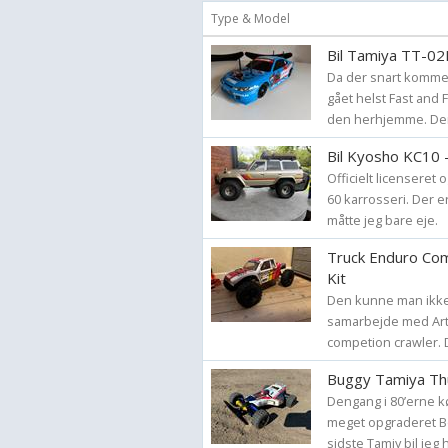
Type & Model
Bil Tamiya TT-02R
Da der snart kommer
gået helst Fast and F
den herhjemme. Der e
Bil Kyosho KC10 
Officielt licenseret
60 karrosseri. Der e
måtte jeg bare eje.
Truck Enduro Com
Kit
Den kunne man ikke
samarbejde med Artf
competion crawler. De
Buggy Tamiya Th
Dengang i 80’erne k
meget opgraderet B
sidste Tamiy bil jeg 