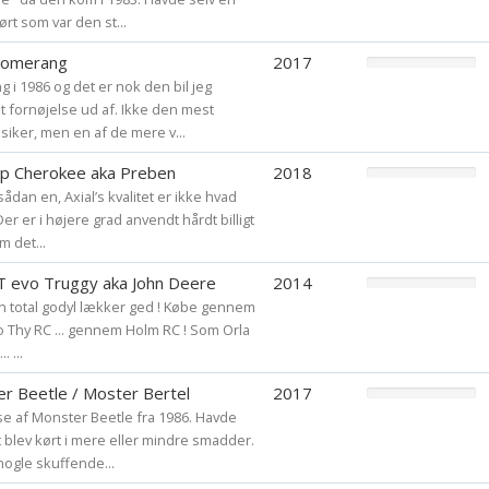
rt som var den st...
oomerang
2017
i 1986 og det er nok den bil jeg
fornøjelse ud af. Ikke den mest
siker, men en af de mere v...
Jeep Cherokee aka Preben
2018
ådan en, Axial’s kvalitet er ikke hvad
Der er i højere grad anvendt hårdt billigt
m det...
 evo Truggy aka John Deere
2014
 en total godyl lækker ged ! Købe gennem
Thy RC ... gennem Holm RC ! Som Orla
. ...
er Beetle / Moster Bertel
2017
e af Monster Beetle fra 1986. Havde
 blev kørt i mere eller mindre smadder.
ogle skuffende...