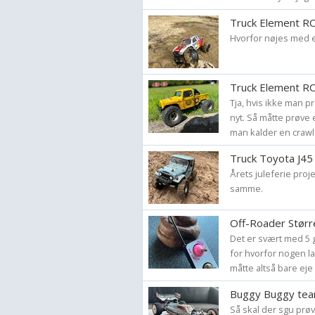
Truck Element RC
Hvorfor nøjes med e
Truck Element RC
Tja, hvis ikke man p
nyt. Så måtte prøve 
man kalder en crawl
Truck Toyota J45 
Årets juleferie proje
samme.
Off-Roader Større
Det er svært med 5 g
for hvorfor nogen l
måtte altså bare eje 
Buggy Buggy tea
Så skal der sgu prøv