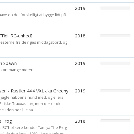
2019
have en del forskelligt at bygge lidt på.
 [Tidl. RC-enhed]
2018
esterne fra de riges middagsbord, og
th Spawn
2019
ke kørt mange meter
sen - Rustler 4X4 VXL aka Greeny
2019
t jagte naboens hund med, og ellers
Er ikke Traxxas fan, men der er ok
 i den her lille sa...
e Frog
2018
le RC'holikere kender Tamiya The Frog
e" da den kom i 1983. Havde selv en