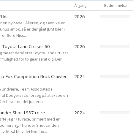
Årgang
Bedømmelse
 kit
2026
 en ny bane i Ålleren, og sønnike er
urius amok, så er der gået JDM biler i
r flere Niss...
- Toyota Land Cruiser 60
2026
 og meget detaljeret Toyota Land Cruiser
r mulighed for to gear samt dig. Den
p Fox Competition Rock Crawler
2024
 undvære, Team Associated i
ul Dodgers rc’s forsøg på at skabe en
r bliver en del justerin...
under Shot 1987 re re
2024
ørte jeg 1/10 race, primært med en
oomerang. Thunder Shot var den
havde, så blev det Kyosho...