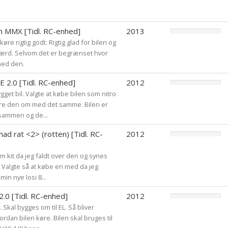
Funcup 2013: (Lar
1. afd.: 12. plads
n MMX [Tidl. RC-enhed]
2013
2. afd.: 13. plads -
køre rigtig godt. Rigtig glad for bilen og
3. afd.: 5. plads -
værd. Selvom det er begrænset hvor
motor
med den.
4. afd.: 16. plads
E 2.0 [Tidl. RC-enhed]
2012
5. afd.: 1. plads!
gget bil. Valgte at købe bilen som nitro
Total: 8. plads
re den om med det samme. Bilen er
 sammen og de...
Funcup 2014: (Lar
1. afd.: 3. plads!
d rat <2> (rotten) [Tidl. RC-
2012
Total: 16. plads
om kit da jeg faldt over den og synes
d. Valgte så at købe en med da jeg
Skanderborg cup 2
min nye losi 8...
12. plads ?
2.0 [Tidl. RC-enhed]
2012
Blandingsforhold (
Skal bygges om til EL. Så bliver
1 liter benzin med 
dan bilen køre. Bilen skal bruges til