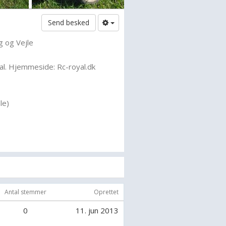
Send besked
g og Vejle
l. Hjemmeside: Rc-royal.dk
le)
t 2011 (Largescale)
Antal stemmer
Oprettet
0
11. jun 2013