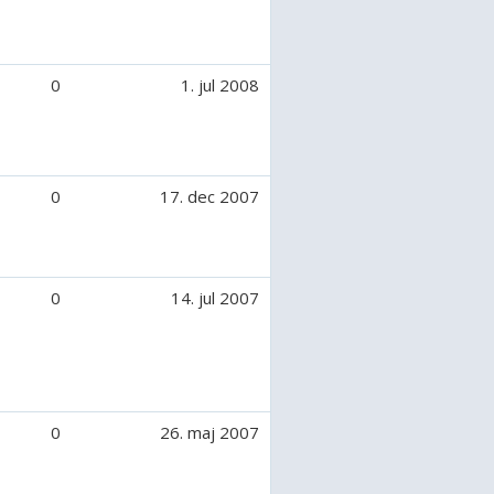
l = 5,0 dl olie.
l = 7,5 dl olie.
 ml = 10,0 dl olie
0
1. jul 2008
0
17. dec 2007
0
14. jul 2007
0
26. maj 2007