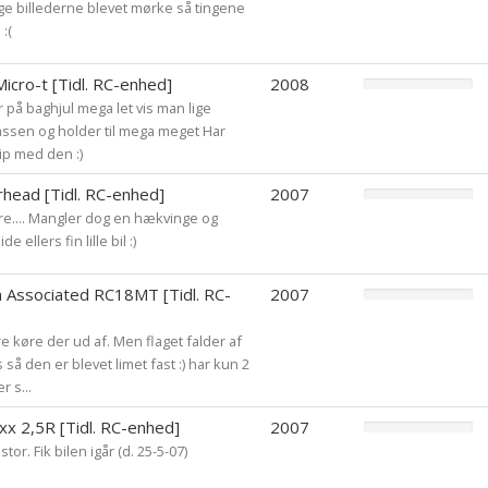
nge billederne blevet mørke så tingene
2% = 0,50 L = 500 m
:(
3% = 0,75 L = 750 m
4% = 1,00 L = 1000
icro-t [Tidl. RC-enhed]
2008
r på baghjul mega let vis man lige
kassen og holder til mega meget Har
lip med den :)
head [Tidl. RC-enhed]
2007
øre.... Mangler dog en hækvinge og
 ellers fin lille bil :)
 Associated RC18MT [Tidl. RC-
2007
re køre der ud af. Men flaget falder af
 så den er blevet limet fast :) har kun 2
 s...
x 2,5R [Tidl. RC-enhed]
2007
or. Fik bilen igår (d. 25-5-07)