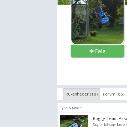
Følg
RC-enheder (18)
Forum (85)
Type & Model
Buggy Team Asso
Super bil som køre r