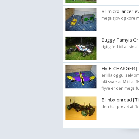
Bil micro lancer e
mega sjov og køre m
Buggy Tamyia Gr
rigtig fed bil af sin al
Fly E-CHARGER [T
er lilla og gul selv 
blå svær at få til a
flyve er den mega fun 
Bil hbx onroad [T
den har prøvet at "