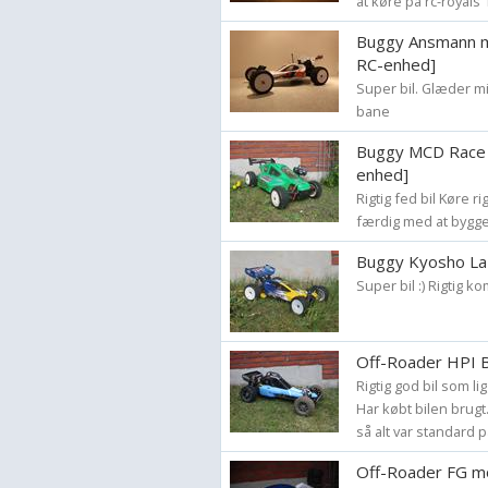
at køre på rc-royals
Buggy Ansmann mad
RC-enhed]
Super bil. Glæder m
bane
Buggy MCD Race R
enhed]
Rigtig fed bil Køre r
færdig med at bygge
Buggy Kyosho Laz
Super bil :) Rigtig k
Off-Roader HPI Ba
Rigtig god bil som l
Har købt bilen brugt
så alt var standard på
Off-Roader FG mo