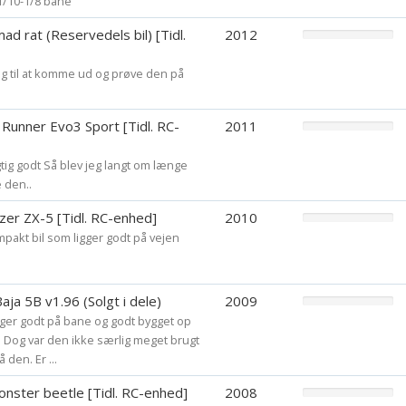
 1/10-1/8 bane
1% = 0,01 L = 10 ml
2% = 0,02 L = 20 ml
 rat (Reservedels bil) [Tidl.
2012
3% = 0,03 L = 30 ml
4% = 0,04 L = 40 ml
ig til at komme ud og prøve den på
5 liter benzin med 
unner Evo3 Sport [Tidl. RC-
2011
1% = 0,05 L = 50 ml
2% = 0,10 L = 100 m
igtig godt Så blev jeg langt om længe
3% = 0,15 L = 150 m
 den..
4% = 0,20 L = 200 m
er ZX-5 [Tidl. RC-enhed]
2010
ompakt bil som ligger godt på vejen
10 liter benzin med
1% = 0,10 L = 100 m
2% = 0,20 L = 200 m
ja 5B v1.96 (Solgt i dele)
2009
3% = 0,30 L = 300 m
igger godt på bane og godt bygget op
4% = 0,40 L = 400 m
. Dog var den ikke særlig meget brugt
 den. Er ...
25 liter benzin med
nster beetle [Tidl. RC-enhed]
2008
1% = 0,25 L = 250 m