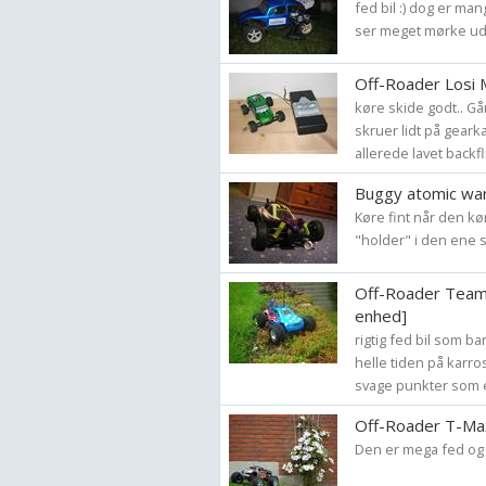
fed bil :) dog er ma
ser meget mørke ud 
Off-Roader Losi M
køre skide godt.. Gå
skruer lidt på gear
allerede lavet backf
Buggy atomic war
Køre fint når den k
"holder" i den ene side
Off-Roader Team
enhed]
rigtig fed bil som ba
helle tiden på karros
svage punkter som er
Off-Roader T-Max
Den er mega fed og st