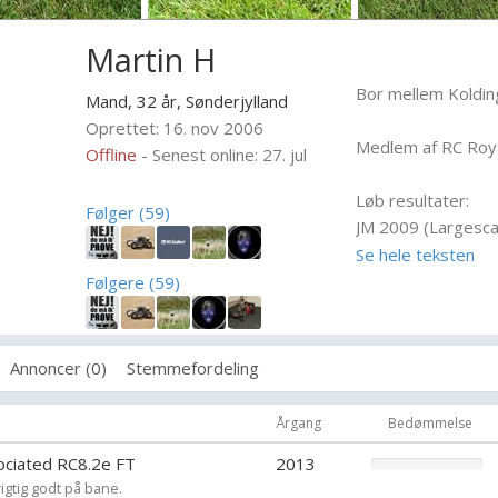
Martin H
Bor mellem Koldin
Mand, 32 år,
Sønderjylland
Oprettet: 16. nov 2006
Medlem af RC Roya
Offline
- Senest online: 27. jul
Løb resultater:
Følger (59)
JM 2009 (Largesca
1. afd.: 2. plads
Se hele teksten
4. afd.: 9. plads
Følgere (59)
Total: 10. plads
Den Gyldne Trekan
Annoncer (0)
Stemmefordeling
1. afd.: 3. plads
2. afd.: 8. plads
Årgang
Bedømmelse
3. afd.: 4. plads
ciated RC8.2e FT
2013
Total: 6. plads
igtig godt på bane.