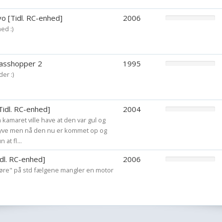
vo [Tidl. RC-enhed]
2006
ed :)
asshopper 2
1995
der :)
idl. RC-enhed]
2004
om kamaret ville have at den var gul og
t flyve men nå den nu er kommet op og
at fl...
idl. RC-enhed]
2006
køre" på std fælgene mangler en motor