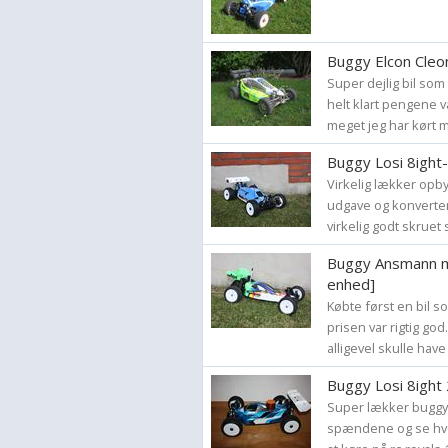
Buggy Elcon Cleo
Super dejlig bil som 
helt klart pengene 
meget jeg har kørt 
Buggy Losi 8ight-
Virkelig lækker opby
udgave og konverte
virkelig godt skruet
Buggy Ansmann ma
enhed]
Købte først en bil s
prisen var rigtig go
alligevel skulle have 
Buggy Losi 8ight 
Super lækker buggy. 
spændene og se hvor