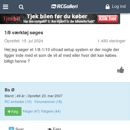
Log ind
1/8 værktøj søges
Oprettet:
15. jul 2024
1.450 visninger
Hej jeg søger et 1/8-1/10 ofroad setup system er der nogle der
ligger inde med et som de vil af med eller hvor det kan købes
billigt henne ?
Bo Ø
Mand
|
49 år
|
Oprettet: 23. mar 2007
RC-enheder (10)
Forumemner (18)
Følger (47)
Følgere (44)
Følg
Svar
Følg
0