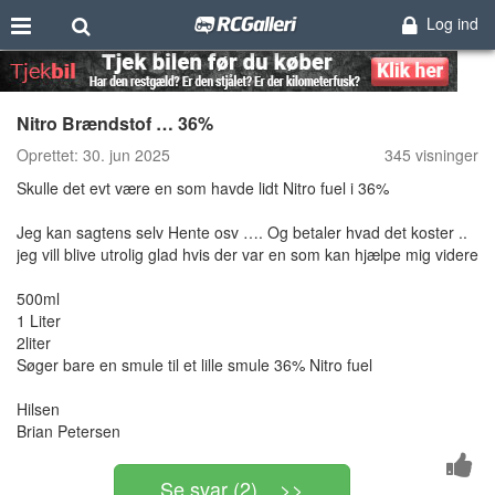
Log ind
Nitro Brændstof … 36%
Oprettet:
30. jun 2025
345 visninger
Skulle det evt være en som havde lidt Nitro fuel i 36%
Jeg kan sagtens selv Hente osv …. Og betaler hvad det koster ..
jeg vill blive utrolig glad hvis der var en som kan hjælpe mig videre
500ml
1 Liter
2liter
Søger bare en smule til et lille smule 36% Nitro fuel
Hilsen
Brian Petersen
Se svar (2) >>