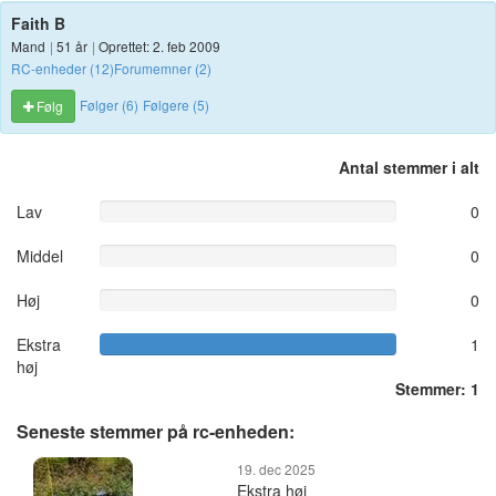
Faith B
Mand
|
51 år
|
Oprettet: 2. feb 2009
RC-enheder (12)
Forumemner (2)
Følger (6)
Følgere (5)
Følg
Antal stemmer i alt
Lav
0
Middel
0
Høj
0
Ekstra
1
høj
Stemmer: 1
Seneste stemmer på rc-enheden:
19. dec 2025
Ekstra høj