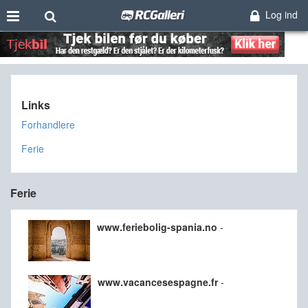
Log ind
Links
Forhandlere
Ferie
Ferie
www.feriebolig-spania.no
-
www.vacancesespagne.fr
-