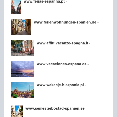
www.ferias-espanha.pt
-
www.ferienwohnungen-spanien.de
-
www.affittivacanze-spagna.it
-
www.vacaciones-espana.es
-
www.wakacje-hiszpania.pl
-
www.semesterbostad-spanien.se
-